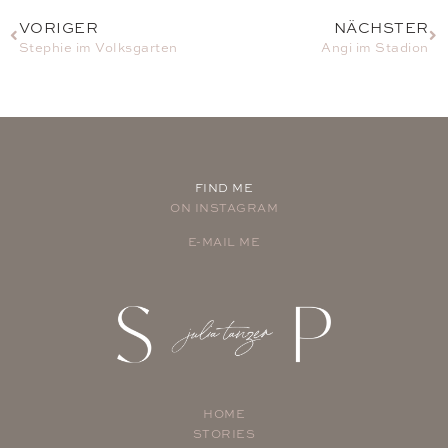
VORIGER
NÄCHSTER
Stephie im Volksgarten
Angi im Stadion
FIND ME
ON INSTAGRAM
E-MAIL ME
HOME
STORIES