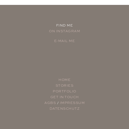
FIND ME
ON INSTAGRAM
E-MAIL ME
HOME
STORIES
PORTFOLIO
GET IN TOUCH
AGBS
/
IMPRESSUM
DATENSCHUTZ