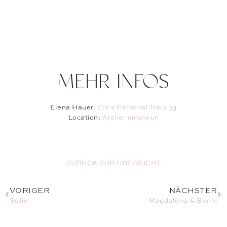
MEHR INFOS
Elena Hauer:
Elli’s Personal Training
Location:
Atelier einsneun
ZURÜCK ZUR ÜBERSICHT
VORIGER
NÄCHSTER
Sofie
Magdalena & Benni