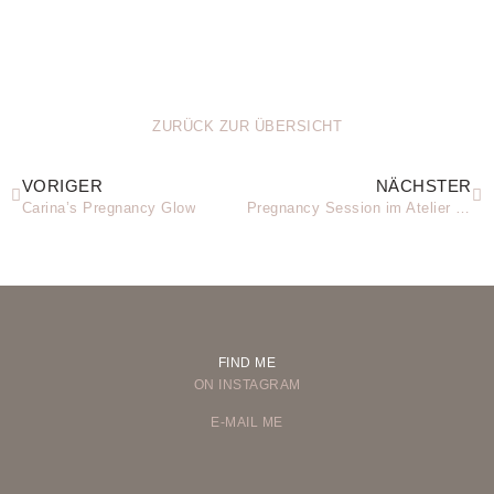
ZURÜCK ZUR ÜBERSICHT
VORIGER
NÄCHSTER
Carina’s Pregnancy Glow
Pregnancy Session im Atelier einsneun
FIND ME
ON INSTAGRAM
E-MAIL ME