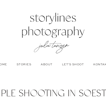
OME
STORIES
ABOUT
LET’S SHOOT
KONTA
UPLE SHOOTING IN SOES