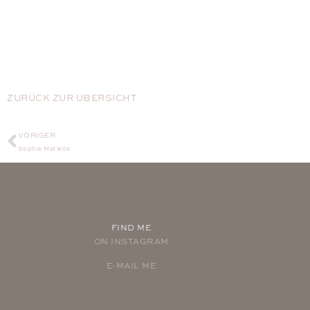
ZURÜCK ZUR ÜBERSICHT
VORIGER
Sophie Mariella
FIND ME
ON INSTAGRAM
E-MAIL ME