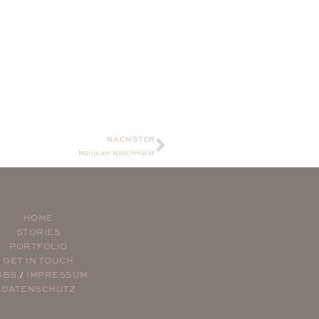
NÄCHSTER
Marija am Naschmarkt
HOME
STORIES
PORTFOLIO
GET IN TOUCH
GBS
/
IMPRESSUM
DATENSCHUTZ