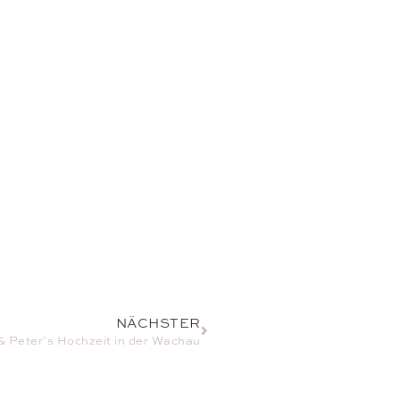
NÄCHSTER
 & Peter’s Hochzeit in der Wachau