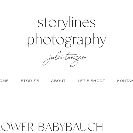
OME
STORIES
ABOUT
LET’S SHOOT
KONTA
LOWER BABYBAUCH